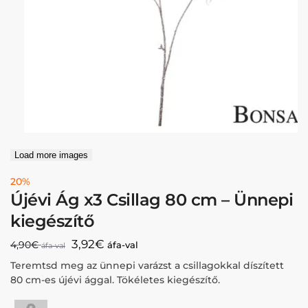
Load more images
20%
Újévi Ág x3 Csillag 80 cm – Ünnepi
kiegészítő
3,92
€
4,90
€
áfa-val
áfa-val
Teremtsd meg az ünnepi varázst a csillagokkal díszített
80 cm-es újévi ággal. Tökéletes kiegészítő.