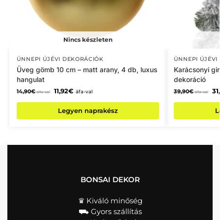
Nincs készleten
ÜNNEPI ÚJÉVI DEKORÁCIÓK
ÜNNEPI ÚJÉVI
Üveg gömb 10 cm – matt arany, 4 db, luxus
Karácsonyi gi
hangulat
dekoráció
11,92
€
31
14,90
€
39,90
€
áfa-val
áfa-val
áfa-val
Legyen naprakész
L
BONSAI DEKOR
♛ Kiváló minőség
⛟ Gyors szállítás