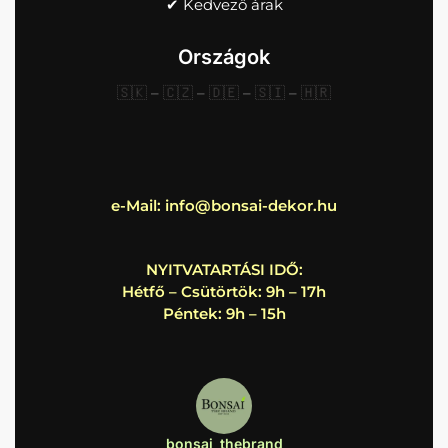
✔︎ Kedvező árak
Országok
🇸🇰
–
🇨🇿
–
🇩🇪
–
🇸🇮
–
🇭🇷
e-Mail:
info@bonsai-dekor.hu
NYITVATARTÁSI IDŐ:
Hétfő – Csütörtök: 9h – 17h
Péntek: 9h – 15h
bonsai_thebrand