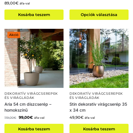
89,00
€
áfa-val
Kosárba teszem
Opciók választása
Akció
DEKORATÍV VIRÁGCSEREPEK
DEKORATÍV VIRÁGCSEREPEK
ÉS VIRÁGLÁDÁK
ÉS VIRÁGLÁDÁK
Aria 54 cm díszcserép –
Stin dekoratív virágcserép 35
homokszínű
x 34 cm
99,00
€
49,90
€
119,00
€
áfa-val
áfa-val
Kosárba teszem
Kosárba teszem