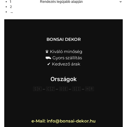
1
2
→
BONSAI DEKOR
♛ Kiváló minőség
⛟ Gyors szállítás
✔︎ Kedvező árak
Országok
🇸🇰
–
🇨🇿
–
🇩🇪
–
🇸🇮
–
🇭🇷
e-Mail:
info@bonsai-dekor.hu