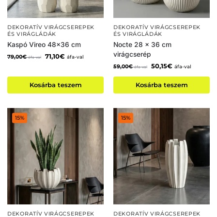
DEKORATÍV VIRÁGCSEREPEK
DEKORATÍV VIRÁGCSEREPEK
ÉS VIRÁGLÁDÁK
ÉS VIRÁGLÁDÁK
Kaspó Vireo 48×36 cm
Nocte 28 x 36 cm
virágcserép
71,10
€
79,00
€
áfa-val
áfa-val
50,15
€
59,00
€
áfa-val
áfa-val
Kosárba teszem
Kosárba teszem
15%
15%
DEKORATÍV VIRÁGCSEREPEK
DEKORATÍV VIRÁGCSEREPEK