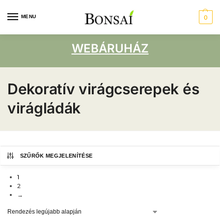
MENU
0
WEBÁRUHÁZ
Dekoratív virágcserepek és
virágládák
SZŰRŐK MEGJELENÍTÉSE
1
2
→