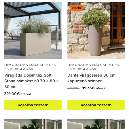
Akció
DEKORATÍV VIRÁGCSEREPEK
DEKORATÍV VIRÁGCSEREPEK
ÉS VIRÁGLÁDÁK
ÉS VIRÁGLÁDÁK
Virágláda Dolomite2 Soft
Dante virágcserép 80 cm
Stone homokszínű 70 x 80 x
kapucsínó színben
30 cm
99,33
€
129,00
€
áfa-val
329,00
€
áfa-val
Kosárba teszem
Kosárba teszem