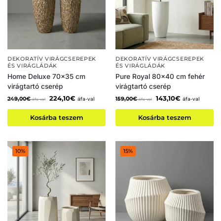
DEKORATÍV VIRÁGCSEREPEK
DEKORATÍV VIRÁGCSEREPEK
ÉS VIRÁGLÁDÁK
ÉS VIRÁGLÁDÁK
Home Deluxe 70×35 cm
Pure Royal 80×40 cm fehér
virágtartó cserép
virágtartó cserép
224,10
€
143,10
€
249,00
€
159,00
€
áfa-val
áfa-val
áfa-val
áfa-val
Kosárba teszem
Kosárba teszem
10%
15%