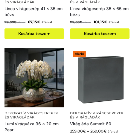
ÉS VIRÁGLÁDÁK
ÉS VIRÁGLÁDÁK
Linea virágcserép 41 x 35 cm
Linea virágcserép 35 x 65 cm
bézs
bézs
67,15
€
101,15
€
79,00
€
119,00
€
áfa-val
áfa-val
áfa-val
áfa-val
Kosárba teszem
Kosárba teszem
Akció
DEKORATÍV VIRÁGCSEREPEK
DEKORATÍV VIRÁGCSEREPEK
ÉS VIRÁGLÁDÁK
ÉS VIRÁGLÁDÁK
Lumi virágváza 36 x 20 cm
Virágláda Summit 80
Pearl
259,00
€
–
269,00
€
áfa-val