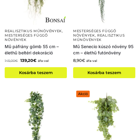
REALISZTIKUS MŰNÖVÉNYEK
,
MESTERSÉGES FÜGGŐ
MESTERSÉGES FÜGGŐ
NÖVÉNYEK
,
REALISZTIKUS
NÖVÉNYEK
MŰNÖVÉNYEK
Mű páfrány gömb 55 cm –
Mű Senecio kúszó növény 95
élethű beltéri dekoráció
cm – élethű futónövény
139,20
€
8,90
€
145,00
€
áfa-val
áfa-val
Kosárba teszem
Kosárba teszem
Akció