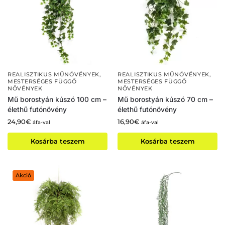
REALISZTIKUS MŰNÖVÉNYEK
,
REALISZTIKUS MŰNÖVÉNYEK
,
MESTERSÉGES FÜGGŐ
MESTERSÉGES FÜGGŐ
NÖVÉNYEK
NÖVÉNYEK
Mű borostyán kúszó 100 cm –
Mű borostyán kúszó 70 cm –
élethű futónövény
élethű futónövény
24,90
€
16,90
€
áfa-val
áfa-val
Kosárba teszem
Kosárba teszem
Akció