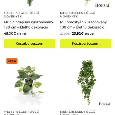
MESTERSÉGES FÜGGŐ
MESTERSÉGES FÜGGŐ
NÖVÉNYEK
NÖVÉNYEK
Mű Scindapsus kúszónövény
Mű borostyán kúszónövény
180 cm – Élethű dekoráció
100 cm – Élethű dekoráció
45,00
€
23,92
€
29,90
€
áfa-val
áfa-val
Kosárba teszem
Kosárba teszem
Akció
MESTERSÉGES FÜGGŐ
MESTERSÉGES FÜGGŐ