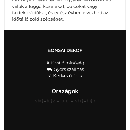
velük a függő kosarakat, polcokat vagy
faldekorációkat, és egész évben élvezheti az
időtálló zöld szépséget.
BONSAI DEKOR
♛ Kiváló minőség
⛟ Gyors szállítás
✔︎ Kedvező árak
Országok
🇸🇰
–
🇨🇿
–
🇩🇪
–
🇸🇮
–
🇭🇷