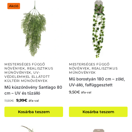
Akció
MESTERSÉGES FÜGGŐ
MESTERSÉGES FÜGGŐ
NÖVÉNYEK
,
REALISZTIKUS
NÖVÉNYEK
,
REALISZTIKUS
MŰNÖVÉNYEK
,
UV-
MŰNÖVÉNYEK
VÉDELEMMEL ELLÁTOTT
Mű borostyán 180 cm – zöld,
KÜLTÉRI MŰNÖVÉNYEK
UV-álló, falfüggesztett
Mű kúszónövény Santiago 80
9,50
€
áfa-val
cm – UV és tűzálló
9,99
€
11,50
€
áfa-val
Kosárba teszem
Kosárba teszem