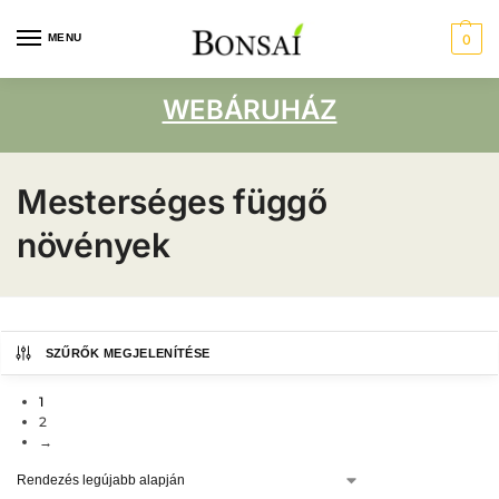
MENU
0
WEBÁRUHÁZ
Mesterséges függő
növények
SZŰRŐK MEGJELENÍTÉSE
1
2
→