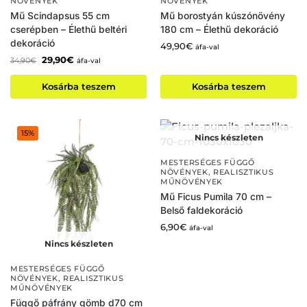
NÖVÉNYEK
NÖVÉNYEK
Mű Scindapsus 55 cm
Mű borostyán kúszónövény
cserépben – Élethű beltéri
180 cm – Élethű dekoráció
dekoráció
49,90
€
áfa-val
29,90
€
34,90
€
áfa-val
Kosárba teszem
Kosárba teszem
15%
Nincs készleten
MESTERSÉGES FÜGGŐ
NÖVÉNYEK
,
REALISZTIKUS
MŰNÖVÉNYEK
Mű Ficus Pumila 70 cm –
Belső faldekoráció
6,90
€
áfa-val
Nincs készleten
MESTERSÉGES FÜGGŐ
NÖVÉNYEK
,
REALISZTIKUS
MŰNÖVÉNYEK
Függő páfrány gömb d70 cm