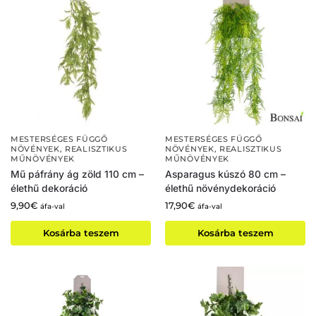
MESTERSÉGES FÜGGŐ
MESTERSÉGES FÜGGŐ
NÖVÉNYEK
,
REALISZTIKUS
NÖVÉNYEK
,
REALISZTIKUS
MŰNÖVÉNYEK
MŰNÖVÉNYEK
Mű páfrány ág zöld 110 cm –
Asparagus kúszó 80 cm –
élethű dekoráció
élethű növénydekoráció
9,90
€
17,90
€
áfa-val
áfa-val
Kosárba teszem
Kosárba teszem