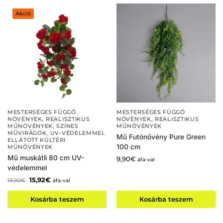
Akció
MESTERSÉGES FÜGGŐ
MESTERSÉGES FÜGGŐ
NÖVÉNYEK
,
REALISZTIKUS
NÖVÉNYEK
,
REALISZTIKUS
MŰNÖVÉNYEK
,
SZÍNES
MŰNÖVÉNYEK
MŰVIRÁGOK
,
UV-VÉDELEMMEL
Mű Futónövény Pure Green
ELLÁTOTT KÜLTÉRI
100 cm
MŰNÖVÉNYEK
Mű muskátli 80 cm UV-
9,90
€
áfa-val
védelemmel
15,92
€
19,90
€
áfa-val
Kosárba teszem
Kosárba teszem