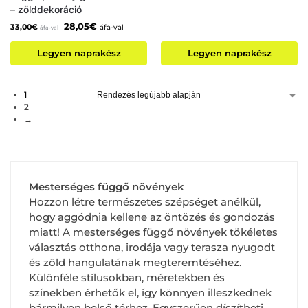
– zölddekoráció
28,05
€
33,00
€
áfa-val
áfa-val
Legyen naprakész
Legyen naprakész
1
2
→
Mesterséges függő növények
Hozzon létre természetes szépséget anélkül,
hogy aggódnia kellene az öntözés és gondozás
miatt! A mesterséges függő növények tökéletes
választás otthona, irodája vagy terasza nyugodt
és zöld hangulatának megteremtéséhez.
Különféle stílusokban, méretekben és
színekben érhetők el, így könnyen illeszkednek
bármilyen belső térhez. Egyszerűen díszítheti