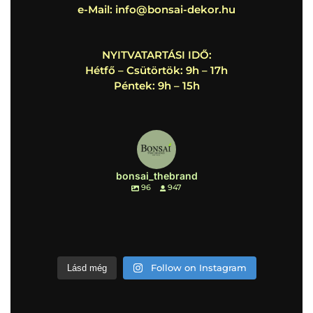
e-Mail:
info@bonsai-dekor.hu
NYITVATARTÁSI IDŐ:
Hétfő – Csütörtök: 9h – 17h
Péntek: 9h – 15h
bonsai_thebrand
96
947
Follow on Instagram
Lásd még