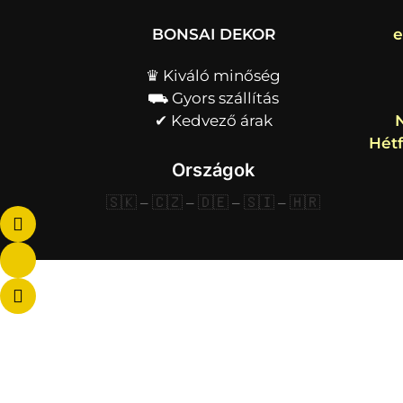
BONSAI DEKOR
e
♛ Kiváló minőség
⛟ Gyors szállítás
✔︎ Kedvező árak
Hétf
Országok
🇸🇰
–
🇨🇿
–
🇩🇪
–
🇸🇮
–
🇭🇷