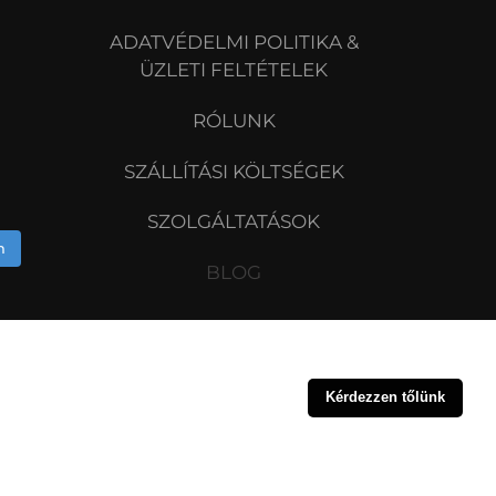
ADATVÉDELMI POLITIKA &
ÜZLETI FELTÉTELEK
RÓLUNK
SZÁLLÍTÁSI KÖLTSÉGEK
SZOLGÁLTATÁSOK
m
BLOG
Kérdezzen tőlünk