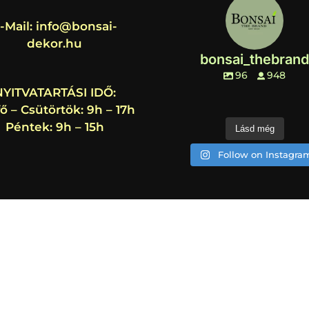
-Mail:
info@bonsai-
dekor.hu
bonsai_thebrand
96
948
NYITVATARTÁSI IDŐ:
ő – Csütörtök: 9h – 17h
Péntek: 9h – 15h
Lásd még
Follow on Instagra