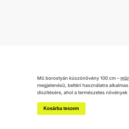
Mű borostyán kúszónövény 100 cm –
műn
megjelenésű, beltéri használatra alkalma
díszítésére, ahol a természetes növények 
Kosárba teszem