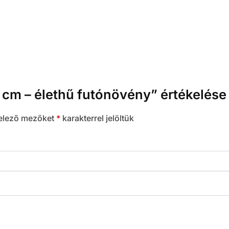
cm – élethű futónövény” értékelése
elező mezőket
*
karakterrel jelöltük