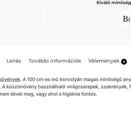
Kiváló minőség
Leírás
További információk
Vélemények
0
övények
. A 100 cm-es mű borostyán magas minőségű anya
s. A kúszónövény használható virágcserepek, szekrények, 
nem élnek meg, vagy ahol a higiénia fontos.