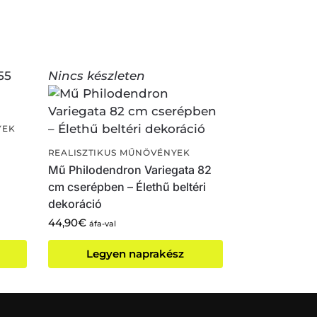
Nincs készleten
YEK
REALISZTIKUS MŰNÖVÉNYEK
Mű Philodendron Variegata 82
cm cserépben – Élethű beltéri
dekoráció
44,90
€
áfa-val
Legyen naprakész