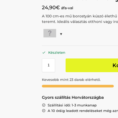
24,90
€
áfa-val
A 100 cm-es mű borostyán kúszó élethű
teremt. Ideális választás otthoni vagy i
Készleten
K
Kevesebb mint 23 darab elérhető.
Gyors szállítás Horvátországba
Szállítási idő: 1-3 munkanap
A 10 óráig leadott rendeléseket még az