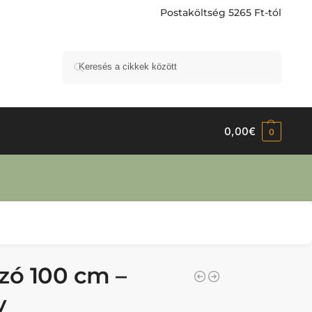
Postaköltség 5265 Ft-tól
Keresés
0,00
€
0
zó 100 cm –
y