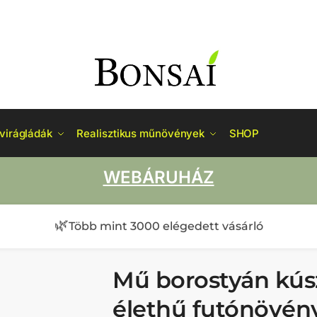
virágládák
Realisztikus műnövények
SHOP
WEBÁRUHÁZ
🌿
Több mint 3000 elégedett vásárló
Mű borostyán kús
élethű futónövén