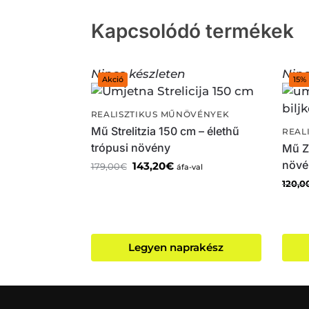
Kapcsolódó termékek
Nincs készleten
Ninc
Akció
15%
REALISZTIKUS MŰNÖVÉNYEK
Mű Strelitzia 150 cm – élethű
REAL
trópusi növény
Mű Za
növé
143,20
€
179,00
€
áfa-val
120,0
Legyen naprakész