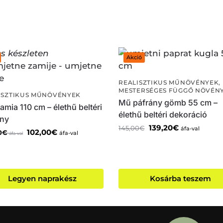
s készleten
Akció
REALISZTIKUS MŰNÖVÉNYEK
,
MESTERSÉGES FÜGGŐ NÖVÉN
ISZTIKUS MŰNÖVÉNYEK
Mű páfrány gömb 55 cm –
mia 110 cm – élethű beltéri
élethű beltéri dekoráció
ny
139,20
€
145,00
€
áfa-val
102,00
€
0
€
áfa-val
áfa-val
Legyen naprakész
Kosárba teszem