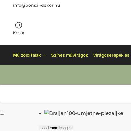
info@bonsai-dekor.hu
Kosár
Mű zöld falak
Színes művirágok
Virágcserepek és 
Load more images