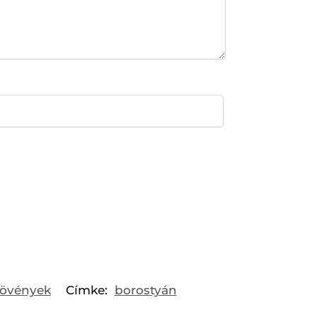
növények
Címke:
borostyán