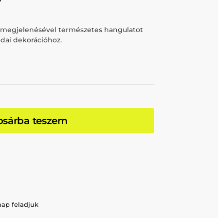
 megjelenésével természetes hangulatot
rodai dekorációhoz.
osárba teszem
nap feladjuk