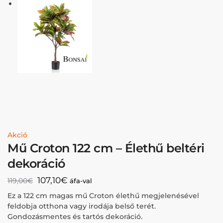
Akció
Mű Croton 122 cm – Élethű beltéri
dekoráció
107,10
€
119,00
€
áfa-val
Ez a 122 cm magas mű Croton élethű megjelenésével
feldobja otthona vagy irodája belső terét.
Gondozásmentes és tartós dekoráció.