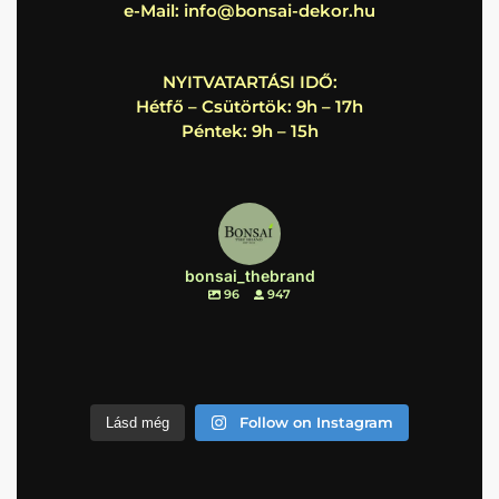
e-Mail:
info@bonsai-dekor.hu
NYITVATARTÁSI IDŐ:
Hétfő – Csütörtök: 9h – 17h
Péntek: 9h – 15h
bonsai_thebrand
96
947
Follow on Instagram
Lásd még