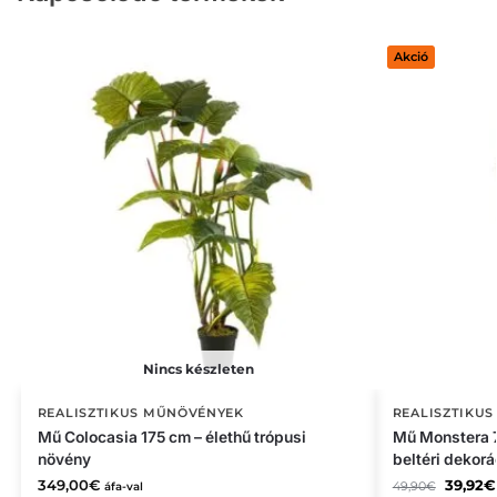
Akció
Nincs készleten
REALISZTIKUS MŰNÖVÉNYEK
REALISZTIKU
Mű Colocasia 175 cm – élethű trópusi
Mű Monstera 7
növény
beltéri dekorá
349,00
€
39,92
€
49,90
€
áfa-val