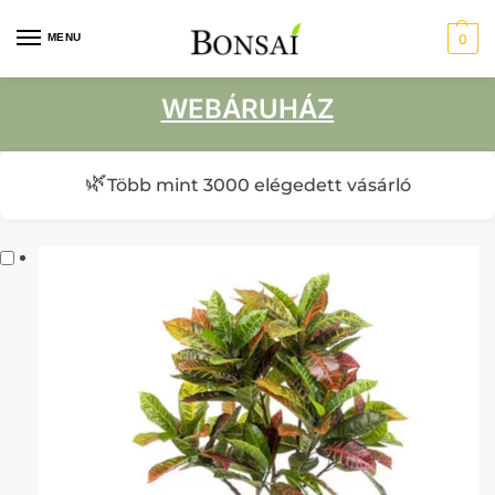
MENU
0
WEBÁRUHÁZ
🌿
Több mint 3000 elégedett vásárló