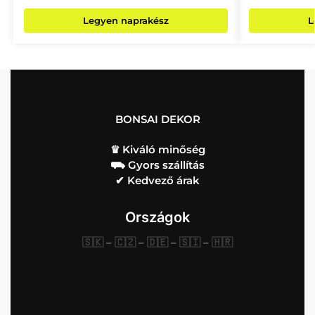
Legyen naprakész
L
BONSAI DEKOR
♛ Kiváló minőség
⛟ Gyors szállítás
✔︎ Kedvező árak
Országok
🇸🇰
–
🇨🇿
–
🇩🇪
–
🇸🇮
–
🇭🇷