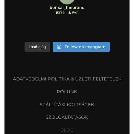
bonsai_thebrand
96
947
Follow on Instagram
Lásd még
ADATVÉDELMI POLITIKA & ÜZLETI FELTÉTELEK
RÓLUNK
SZÁLLÍTÁSI KÖLTSÉGEK
SZOLGÁLTATÁSOK
BLOG