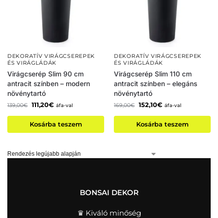
DEKORATÍV VIRÁGCSEREPEK
DEKORATÍV VIRÁGCSEREPEK
ÉS VIRÁGLÁDÁK
ÉS VIRÁGLÁDÁK
Virágcserép Slim 90 cm
Virágcserép Slim 110 cm
antracit színben – modern
antracit színben – elegáns
növénytartó
növénytartó
111,20
€
152,10
€
139,00
€
169,00
€
áfa-val
áfa-val
Kosárba teszem
Kosárba teszem
BONSAI DEKOR
♛ Kiváló minőség