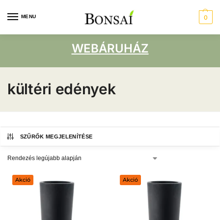
MENU
0
WEBÁRUHÁZ
kültéri edények
SZŰRŐK MEGJELENÍTÉSE
Akció
Akció