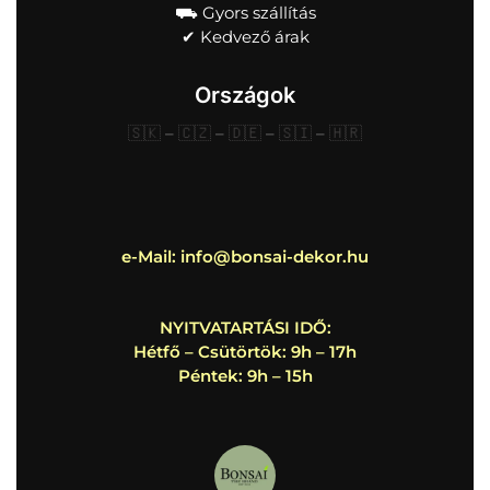
⛟ Gyors szállítás
✔︎ Kedvező árak
Országok
🇸🇰
–
🇨🇿
–
🇩🇪
–
🇸🇮
–
🇭🇷
e-Mail:
info@bonsai-dekor.hu
NYITVATARTÁSI IDŐ:
Hétfő – Csütörtök: 9h – 17h
Péntek: 9h – 15h