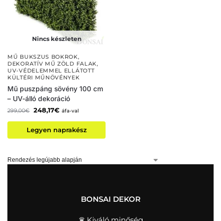
Nincs készleten
MŰ BUKSZUS BOKROK
,
DEKORATÍV MŰ ZÖLD FALAK
,
UV-VÉDELEMMEL ELLÁTOTT
KÜLTÉRI MŰNÖVÉNYEK
Mű puszpáng sövény 100 cm
– UV-álló dekoráció
248,17
€
299,00
€
áfa-val
Legyen naprakész
BONSAI DEKOR
♛ Kiváló minőség