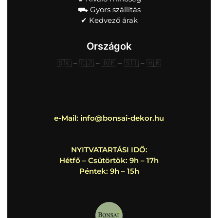
⛟ Gyors szállítás
✔︎ Kedvező árak
Országok
🇸🇰
–
🇨🇿
–
🇩🇪
–
🇸🇮
–
🇭🇷
e-Mail:
info@bonsai-dekor.hu
NYITVATARTÁSI IDŐ:
Hétfő – Csütörtök: 9h – 17h
Péntek: 9h – 15h