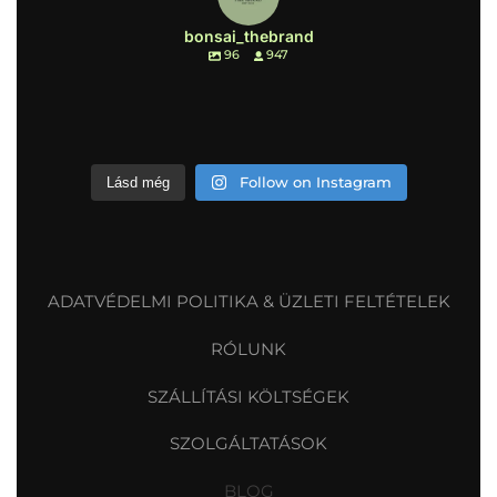
bonsai_thebrand
96
947
Follow on Instagram
Lásd még
ADATVÉDELMI POLITIKA & ÜZLETI FELTÉTELEK
RÓLUNK
SZÁLLÍTÁSI KÖLTSÉGEK
SZOLGÁLTATÁSOK
BLOG