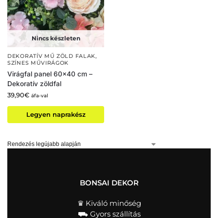
Nincs készleten
DEKORATÍV MŰ ZÖLD FALAK
,
SZÍNES MŰVIRÁGOK
Virágfal panel 60×40 cm –
Dekoratív zöldfal
39,90
€
áfa-val
Legyen naprakész
BONSAI DEKOR
♛ Kiváló minőség
⛟ Gyors szállítás