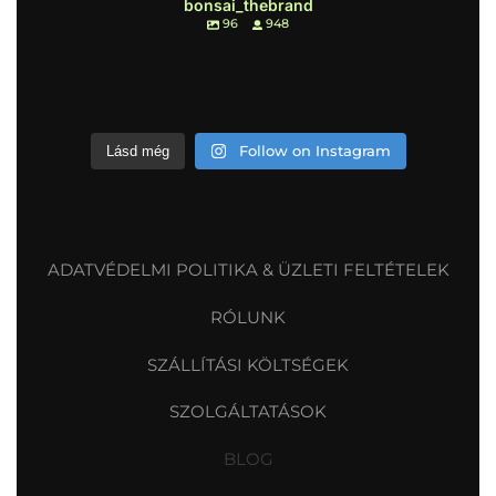
bonsai_thebrand
96
948
Follow on Instagram
Lásd még
ADATVÉDELMI POLITIKA & ÜZLETI FELTÉTELEK
RÓLUNK
SZÁLLÍTÁSI KÖLTSÉGEK
SZOLGÁLTATÁSOK
BLOG