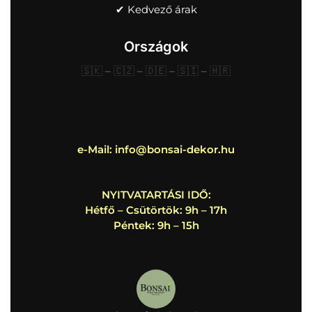
✔︎ Kedvező árak
Országok
🇸🇰
–
🇨🇿
–
🇩🇪
–
🇸🇮
–
🇭🇷
e-Mail:
info@bonsai-dekor.hu
NYITVATARTÁSI IDŐ:
Hétfő – Csütörtök: 9h – 17h
Péntek: 9h – 15h