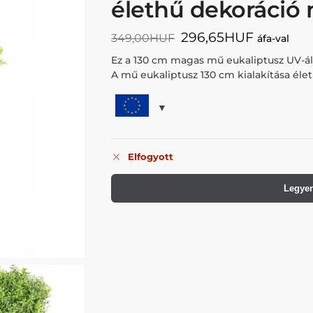
élethű dekoráció 
296,65
HUF
349,00
HUF
áfa-val
Ez a 130 cm magas mű eukaliptusz UV-áll
A mű eukaliptusz 130 cm kialakítása élet
Elfogyott
Legyen