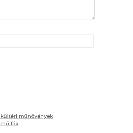
 kültéri műnövények
,
mű fák