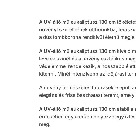
A
UV-álló mű eukaliptusz 130 cm
tökélete
növényt szeretnének otthonukba, teraszukr
a dús lombkorona rendkívül élethű megjele
A
UV-álló mű eukaliptusz 130 cm
kiváló m
levelek színét és a növény esztétikus megje
védelemmel rendelkezik, a hosszabb élett
kitenni. Minél intenzívebb az időjárási ter
A növény természetes fatörzsekre épül, 
elegáns és friss összhatást teremt, amel
A
UV-álló mű eukaliptusz 130 cm
stabil a
érdekében egyszerűen helyezze egy ízlés
meg.