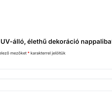
UV-álló, élethű dekoráció nappaliba
elező mezőket
*
karakterrel jelöltük