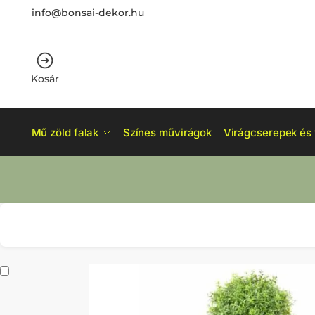
info@bonsai-dekor.hu
Kosár
Mű zöld falak
Színes művirágok
Virágcserepek és 