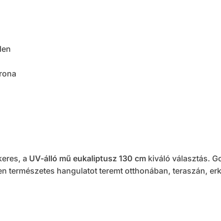
len
rona
keres, a
UV-álló mű eukaliptusz 130 cm
kiváló választás. G
en természetes hangulatot teremt otthonában, teraszán, er