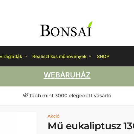
virágládák
Realisztikus műnövények
SHOP
WEBÁRUHÁZ
🌿
Több mint 3000 elégedett vásárló
Akció
Mű eukaliptusz 13