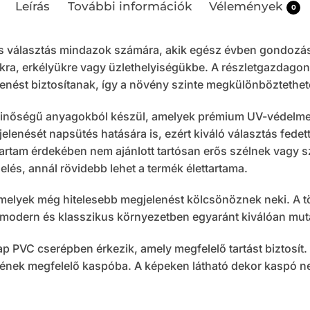
Leírás
További információk
Vélemények
0
s választás mindazok számára, akik egész évben gondozá
a, erkélyükre vagy üzlethelyiségükbe. A részletgazdagon ki
nést biztosítanak, így a növény szinte megkülönböztethetet
inőségű anyagokból készül, amelyek prémium UV-védelmet 
lenését napsütés hatására is, ezért kiváló választás fedett 
artam érdekében nem ajánlott tartósan erős szélnek vagy 
helés, annál rövidebb lehet a termék élettartama.
amelyek még hitelesebb megjelenést kölcsönöznek neki. A
y modern és klasszikus környezetben egyaránt kiválóan mut
lap PVC cserépben érkezik, amely megfelelő tartást biztosí
ének megfelelő kaspóba. A képeken látható dekor kaspó n