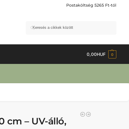
Postaköltség 5265 Ft-tól
Keresés
0,00
HUF
0
0 cm – UV-álló,