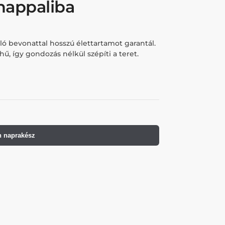
nappaliba
ó bevonattal hosszú élettartamot garantál.
hű, így gondozás nélkül szépíti a teret.
 naprakész