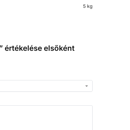
5 kg
” értékelése elsőként