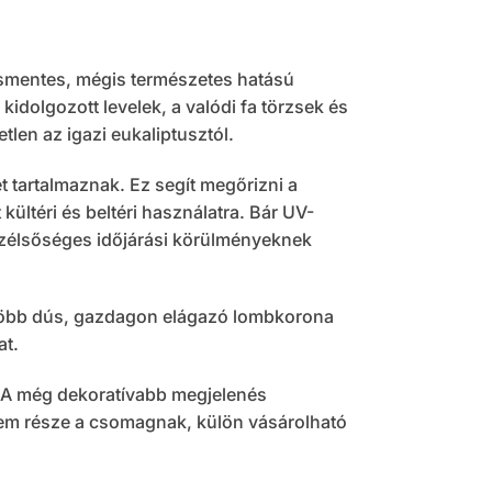
smentes, mégis természetes hatású
dolgozott levelek, a valódi fa törzsek és
len az igazi eukaliptusztól.
tartalmaznak. Ez segít megőrizni a
kültéri és beltéri használatra. Bár UV-
szélsőséges időjárási körülményeknek
 több dús, gazdagon elágazó lombkorona
at.
t. A még dekoratívabb megjelenés
em része a csomagnak, külön vásárolható