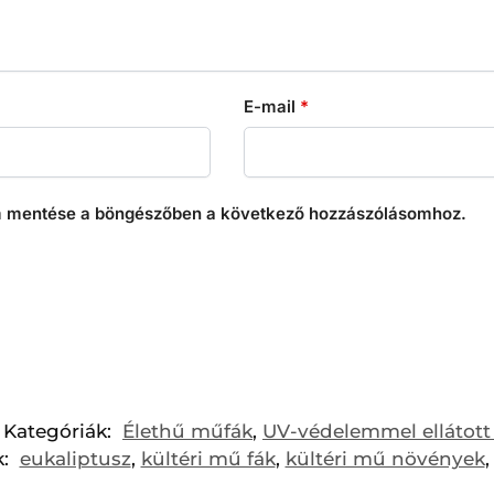
E-mail
*
 mentése a böngészőben a következő hozzászólásomhoz.
Kategóriák:
Élethű műfák
,
UV-védelemmel ellátott
k:
eukaliptusz
,
kültéri mű fák
,
kültéri mű növények