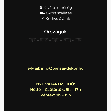
♛ Kiváló minőség
⛟ Gyors szállítás
✔︎ Kedvező árak
Országok
🇸🇰
–
🇨🇿
–
🇩🇪
–
🇸🇮
–
🇭🇷
e-Mail:
info@bonsai-dekor.hu
NYITVATARTÁSI IDŐ:
Hétfő – Csütörtök: 9h – 17h
Péntek: 9h – 15h