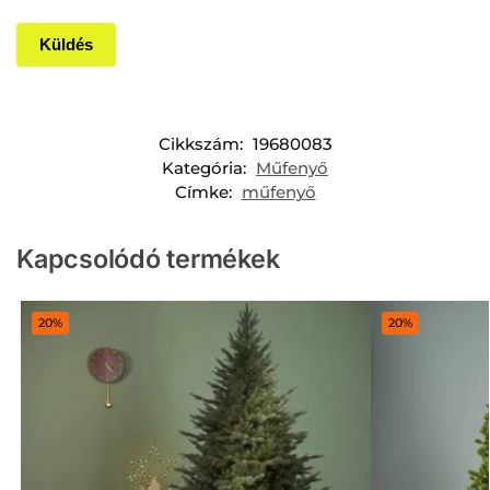
Cikkszám:
19680083
Kategória:
Műfenyő
Címke:
műfenyő
Kapcsolódó termékek
20%
20%