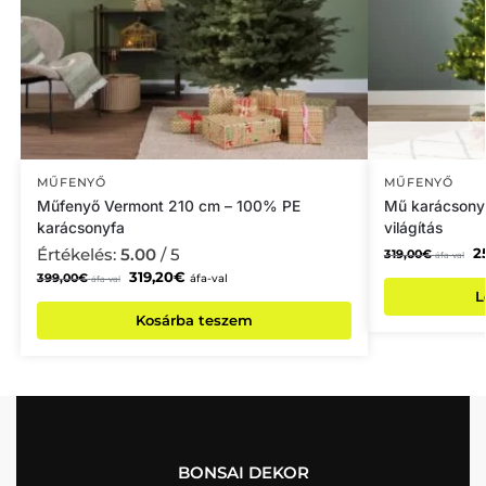
MŰFENYŐ
MŰFENYŐ
Műfenyő Vermont 210 cm – 100% PE
Mű karácsony
karácsonyfa
világítás
Értékelés:
5.00
/ 5
2
319,00
€
áfa-val
319,20
€
399,00
€
áfa-val
áfa-val
L
Kosárba teszem
BONSAI DEKOR