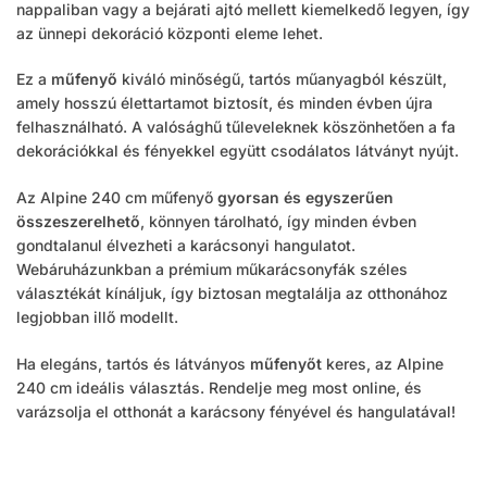
nappaliban vagy a bejárati ajtó mellett kiemelkedő legyen, így
az ünnepi dekoráció központi eleme lehet.
Ez a
műfenyő
kiváló minőségű, tartós műanyagból készült,
amely hosszú élettartamot biztosít, és minden évben újra
felhasználható. A valósághű tűleveleknek köszönhetően a fa
dekorációkkal és fényekkel együtt csodálatos látványt nyújt.
Az Alpine 240 cm műfenyő
gyorsan és egyszerűen
összeszerelhető
, könnyen tárolható, így minden évben
gondtalanul élvezheti a karácsonyi hangulatot.
Webáruházunkban a prémium műkarácsonyfák széles
választékát kínáljuk, így biztosan megtalálja az otthonához
legjobban illő modellt.
Ha elegáns, tartós és látványos
műfenyőt
keres, az Alpine
240 cm ideális választás. Rendelje meg most online, és
varázsolja el otthonát a karácsony fényével és hangulatával!