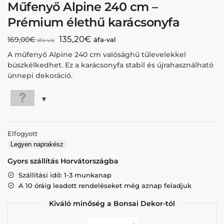
Műfenyő Alpine 240 cm –
Prémium élethű karácsonyfa
135,20
€
169,00
€
áfa-val
áfa-val
A műfenyő Alpine 240 cm valósághű tűlevelekkel
büszkélkedhet. Ez a karácsonyfa stabil és újrahasználható
ünnepi dekoráció.
Elfogyott
Legyen naprakész
Gyors szállítás Horvátországba
Szállítási idő: 1-3 munkanap
A 10 óráig leadott rendeléseket még aznap feladjuk
Kiváló minőség a Bonsai Dekor-tól