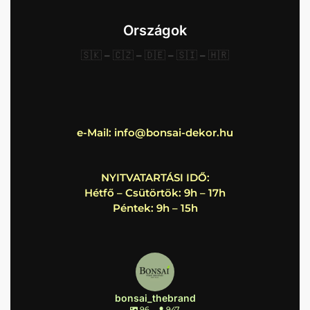
Országok
🇸🇰
–
🇨🇿
–
🇩🇪
–
🇸🇮
–
🇭🇷
e-Mail:
info@bonsai-dekor.hu
NYITVATARTÁSI IDŐ:
Hétfő – Csütörtök: 9h – 17h
Péntek: 9h – 15h
bonsai_thebrand
96
947