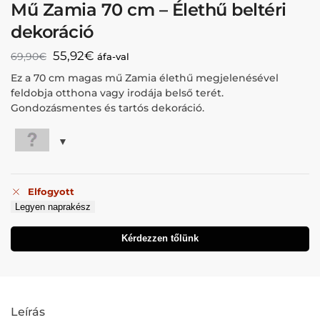
Mű Zamia 70 cm – Élethű beltéri
dekoráció
55,92
€
69,90
€
áfa-val
Ez a 70 cm magas mű Zamia élethű megjelenésével
feldobja otthona vagy irodája belső terét.
Gondozásmentes és tartós dekoráció.
Elfogyott
Legyen naprakész
Kérdezzen tőlünk
Leírás