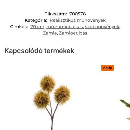
Cikkszám:
700578
Kategória:
Realisztikus műnövények
Címkék:
70 cm
,
mű zamioculcas
,
szobanövények
,
Zamia
,
Zamioculcas
Kapcsolódó termékek
Akció