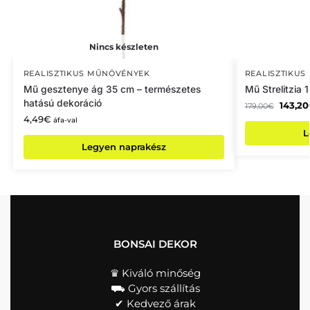
Nincs készleten
REALISZTIKUS MŰNÖVÉNYEK
REALISZTIKU
Mű gesztenye ág 35 cm – természetes
Mű Strelitzia 
hatású dekoráció
143,20
179,00
€
4,49
€
áfa-val
L
Legyen naprakész
BONSAI DEKOR
♛ Kiváló minőség
⛟ Gyors szállítás
✔︎ Kedvező árak