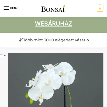
MENU
0
WEBÁRUHÁZ
🌿
Több mint 3000 elégedett vásárló