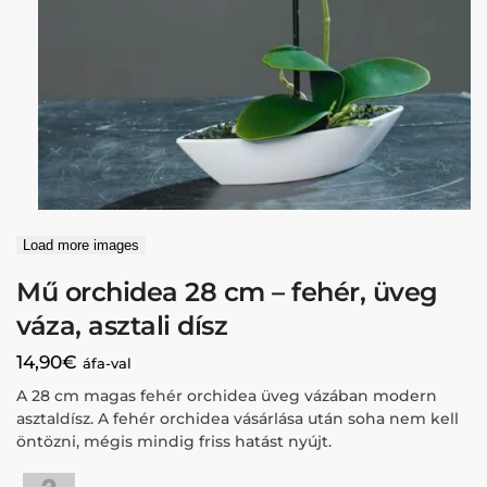
Load more images
Mű orchidea 28 cm – fehér, üveg
váza, asztali dísz
14,90
€
áfa-val
A 28 cm magas fehér orchidea üveg vázában modern
asztaldísz. A fehér orchidea vásárlása után soha nem kell
öntözni, mégis mindig friss hatást nyújt.