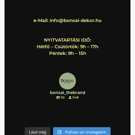
e-Mail:
info@bonsai-dekor.hu
NYITVATARTÁSI IDŐ:
Hétfő – Csütörtök: 9h – 17h
Péntek: 9h – 15h
bonsai_thebrand
96
948
Follow on Instagram
Lásd még