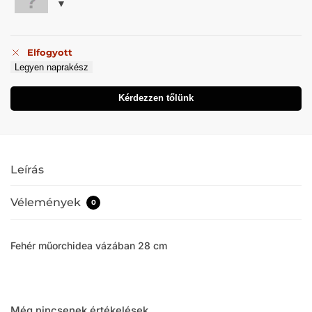
Elfogyott
Legyen naprakész
Kérdezzen tőlünk
Leírás
Vélemények
0
Fehér műorchidea vázában 28 cm
Még nincsenek értékelések.