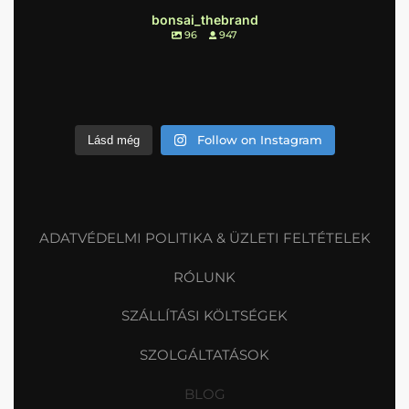
bonsai_thebrand
96
947
Follow on Instagram
Lásd még
ADATVÉDELMI POLITIKA & ÜZLETI FELTÉTELEK
RÓLUNK
SZÁLLÍTÁSI KÖLTSÉGEK
SZOLGÁLTATÁSOK
BLOG