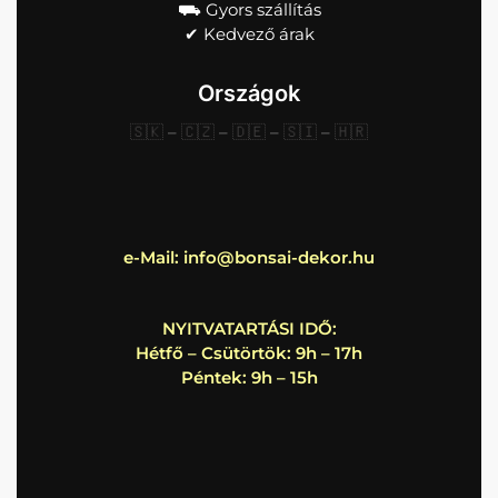
⛟ Gyors szállítás
✔︎ Kedvező árak
Országok
🇸🇰
–
🇨🇿
–
🇩🇪
–
🇸🇮
–
🇭🇷
e-Mail:
info@bonsai-dekor.hu
NYITVATARTÁSI IDŐ:
Hétfő – Csütörtök: 9h – 17h
Péntek: 9h – 15h