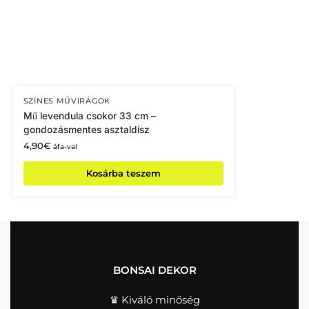
SZÍNES MŰVIRÁGOK
Mű levendula csokor 33 cm –
gondozásmentes asztaldísz
4,90
€
áfa-val
Kosárba teszem
BONSAI DEKOR
♛ Kiváló minőség