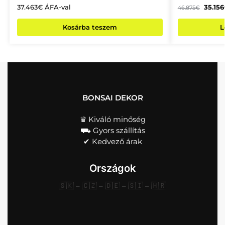
37.463
€
ÁFA-val
35.156
46.875
€
Kosárba teszem
L
BONSAI DEKOR
♛ Kiváló minőség
⛟ Gyors szállítás
✔︎ Kedvező árak
Országok
🇸🇰
–
🇨🇿
–
🇩🇪
–
🇸🇮
–
🇭🇷