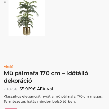
Akció
Mű pálmafa 170 cm – Időtálló
dekoráció
55.969
€
ÁFA-val
70.875
€
Klasszikus eleganciát nyújt a mű pálmafa, 170 cm magas.
Természetes hatás minden belső térben.