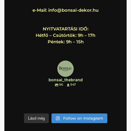
e-Mail:
info@bonsai-dekor.hu
NYITVATARTÁSI IDŐ:
Hétfő – Csütörtök: 9h – 17h
Péntek: 9h – 15h
bonsai_thebrand
96
947
Follow on Instagram
Lásd még