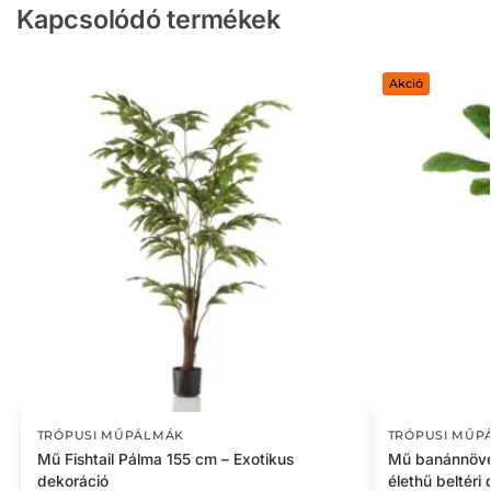
Kapcsolódó termékek
Akció
TRÓPUSI MŰPÁLMÁK
TRÓPUSI MŰP
Mű Fishtail Pálma 155 cm – Exotikus
Mű banánnövé
dekoráció
élethű beltéri