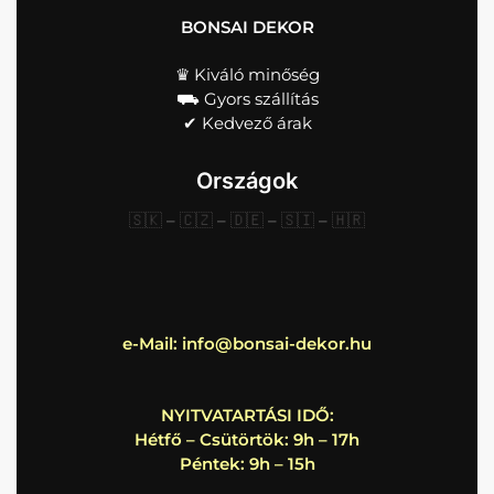
BONSAI DEKOR
♛ Kiváló minőség
⛟ Gyors szállítás
✔︎ Kedvező árak
Országok
🇸🇰
–
🇨🇿
–
🇩🇪
–
🇸🇮
–
🇭🇷
e-Mail:
info@bonsai-dekor.hu
NYITVATARTÁSI IDŐ:
Hétfő – Csütörtök: 9h – 17h
Péntek: 9h – 15h