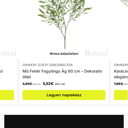
Nincs készleten
ÜNNEPI ÚJÉVI DEKORÁCIÓK
ÜNNEPI
pi
Mű Fehér Fagyöngy Ág 60 cm – Dekoratív
Karácso
ötlet
elegáns
5,52
€
6,90
€
7,95
€
áfa-val
áfa-val
áfa
Legyen naprakész