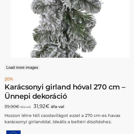
Load more images
20%
Karácsonyi girland hóval 270 cm –
Ünnepi dekoráció
31,92
€
39,90
€
áfa-val
áfa-val
Hozzon létre téli csodavilágot ezzel a 270 cm-es havas
karácsonyi girlanddal. Ideális a beltéri díszítéshez.