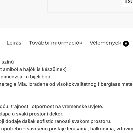
Leírás
További információk
Vélemények
0
 színű
amiből a hajók is készülnek)
menzija i u bijeli boji
e tegle Mia. Izrađena od visokokvalitetnog fiberglass materi
toću, trajnost i otpornost na vremenske uvjete.
lapa u svaki prostor i dekor.
koji dodaje dašak sofisticiranosti svakom prostoru.
 upotrebu – savršeno pristaje terasama, balkonima, vrtovima