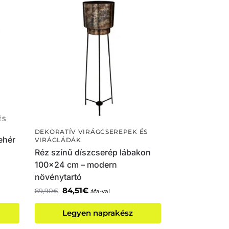
ÉS
DEKORATÍV VIRÁGCSEREPEK ÉS
ehér
VIRÁGLÁDÁK
Réz színű díszcserép lábakon
100×24 cm – modern
növénytartó
84,51
€
89,90
€
áfa-val
Legyen naprakész