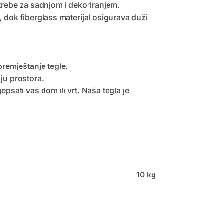
trebe za sadnjom i dekoriranjem.
, dok fiberglass materijal osigurava duži
premještanje tegle.
ju prostora.
jepšati vaš dom ili vrt. Naša tegla je
10 kg