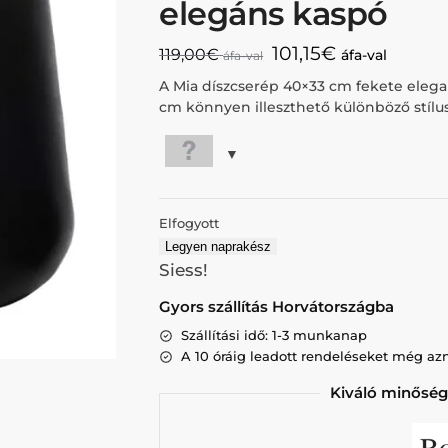
elegáns kaspó
101,15
€
119,00
€
áfa-val
áfa-val
A Mia díszcserép 40×33 cm fekete elegan
cm könnyen illeszthető különböző stílu
Elfogyott
Legyen naprakész
Siess!
Gyors szállítás Horvátországba
Szállítási idő: 1-3 munkanap
A 10 óráig leadott rendeléseket még az
Kiváló minőség