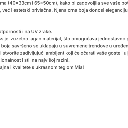
inama (40x33cm i 65x50cm), kako bi zadovoljila sve vaše po
već i estetski privlačna. Njena crna boja donosi eleganciju
otpornosti i na UV zrake.
ass je izuzetno lagan materijal, što omogućava jednostavno 
lna boja savršeno se uklapaju u suvremene trendove u uređen
 stvorite zadivljujući ambijent koji će očarati vaše goste i ul
onalnost i stil na najvišoj razini.
ajna i kvalitete s ukrasnom teglom Mia!