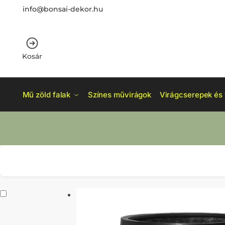
info@bonsai-dekor.hu
Kosár
Mű zöld falak
Színes művirágok
Virágcserepek és 