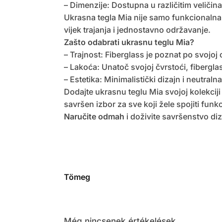
– Dimenzije: Dostupna u različitim velič
Ukrasna tegla Mia nije samo funkcionalna, 
vijek trajanja i jednostavno održavanje.
Zašto odabrati ukrasnu teglu Mia?
– Trajnost: Fiberglass je poznat po svojoj 
– Lakoća: Unatoč svojoj čvrstoći, fibergl
– Estetika: Minimalistički dizajn i neutra
Dodajte ukrasnu teglu Mia svojoj kolekciji i
savršen izbor za sve koji žele spojiti funkci
Naručite odmah
i doživite savršenstvo diz
Tömeg
Még nincsenek értékelések.