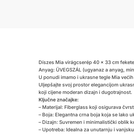
Díszes Mia virágcserép 40 x 33 cm fekete
Anyag: ÜVEGSZÁL (ugyanaz a anyag, mint 
U ponudi imamo i ukrasne tegle Mia većih di
Uljepšajte svoj prostor elegancijom ukrasn
koji cijene moderan dizajn i dugotrajnost.
Ključne značajke:
– Materijal: Fiberglass koji osigurava čvrs
– Boja: Elegantna crna boja koja se lako uk
– Dizajn: Suvremen i minimalistički oblik 
– Upotreba: Idealna za unutarnju i vanjsku