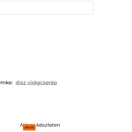
ímke:
dísz virágcserép
Nincs készleten
Akció