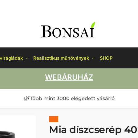
virágládák
Realisztikus műnövények
SHOP
WEBÁRUHÁZ
🌿
Több mint 3000 elégedett vásárló
15%
Mia díszcserép 40