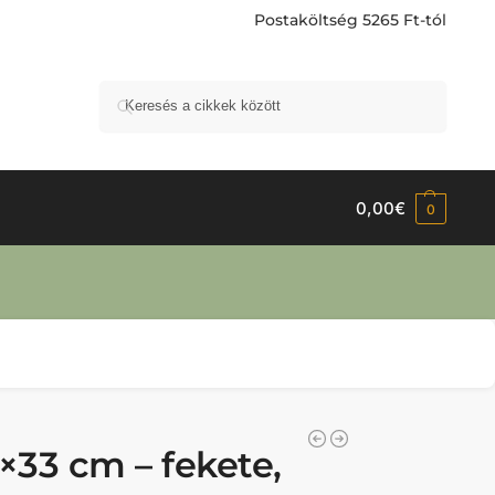
Postaköltség 5265 Ft-tól
Keresés
0,00
€
0
×33 cm – fekete,