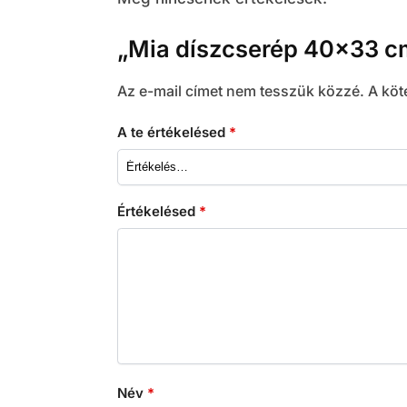
„Mia díszcserép 40×33 cm
Az e-mail címet nem tesszük közzé.
A köt
A te értékelésed
*
Értékelésed
*
Név
*