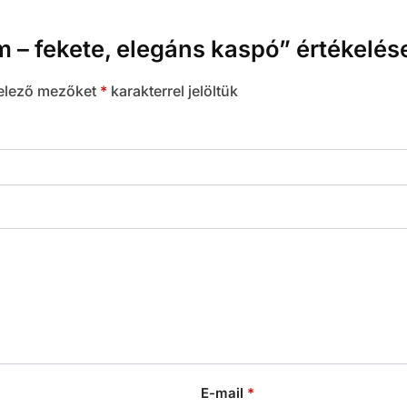
 – fekete, elegáns kaspó” értékelés
elező mezőket
*
karakterrel jelöltük
E-mail
*