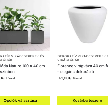
RATÍV VIRÁGCSEREPEK ÉS
DEKORATÍV VIRÁGCSEREPEK 
GLÁDÁK
VIRÁGLÁDÁK
gláda Nature 100 x 40 cm
Florence virágváza 40 cm f
 színben
– elegáns dekoráció
00
€
169,00
€
áfa-val
áfa-val
Opciók választása
Kosárba teszem