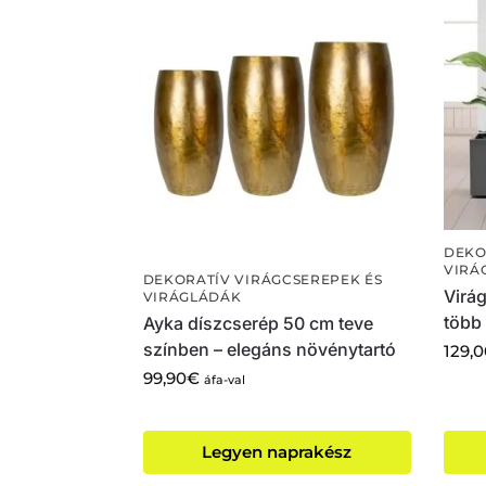
DEKO
VIRÁ
DEKORATÍV VIRÁGCSEREPEK ÉS
Virá
VIRÁGLÁDÁK
több
Ayka díszcserép 50 cm teve
színben – elegáns növénytartó
129,
99,90
€
áfa-val
Legyen naprakész