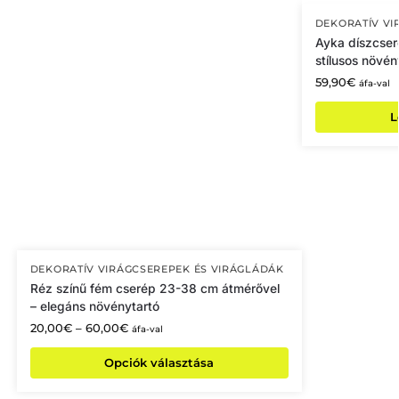
DEKORATÍV VI
Ayka díszcser
stílusos növén
59,90
€
áfa-val
L
DEKORATÍV VIRÁGCSEREPEK ÉS VIRÁGLÁDÁK
Réz színű fém cserép 23-38 cm átmérővel
– elegáns növénytartó
20,00
€
–
60,00
€
áfa-val
Opciók választása