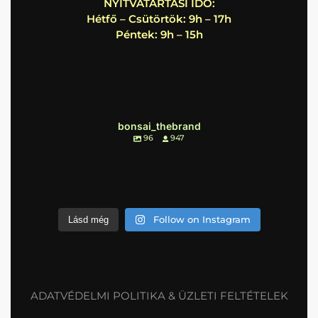
NYITVATARTÁSI IDŐ:
Hétfő – Csütörtök: 9h – 17h
Péntek: 9h – 15h
bonsai_thebrand
96
947
Follow on Instagram
Lásd még
ADATVÉDELMI POLITIKA & ÜZLETI FELTÉTELEK