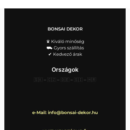
BONSAI DEKOR
♛ Kiváló minőség
⛟ Gyors szállítás
✔︎ Kedvező árak
Országok
🇸🇰
–
🇨🇿
–
🇩🇪
–
🇸🇮
–
🇭🇷
e-Mail:
info@bonsai-dekor.hu