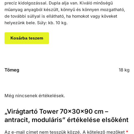
precíz kidolgozással. Dupla alja van. Kiváló minőségű
műanyag anyagból készült, könnyű és könnyen mozgatható,
de további súllyal is ellátható, ha homokot vagy köveket
helyezünk bele. Súly: kb. 10 kg.
Kosárba teszem
Tömeg
18 kg
Még nincsenek értékelések.
„Virágtartó Tower 70×30×90 cm –
antracit, moduláris” értékelése elsőként
Az e-mail címet nem tesszük közzé.
A kötelező mezőket
*