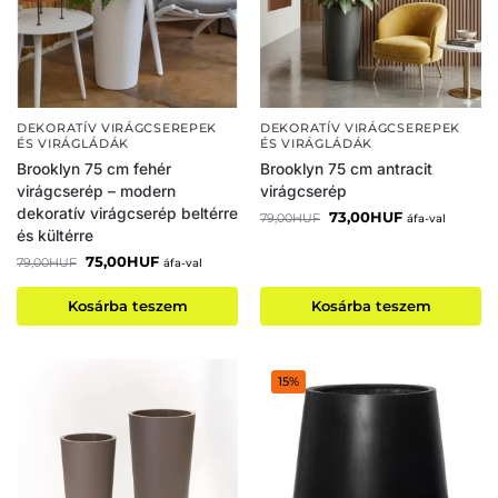
DEKORATÍV VIRÁGCSEREPEK
DEKORATÍV VIRÁGCSEREPEK
ÉS VIRÁGLÁDÁK
ÉS VIRÁGLÁDÁK
Brooklyn 75 cm fehér
Brooklyn 75 cm antracit
virágcserép – modern
virágcserép
dekoratív virágcserép beltérre
73,00
HUF
79,00
HUF
áfa-val
és kültérre
75,00
HUF
79,00
HUF
áfa-val
Kosárba teszem
Kosárba teszem
15%