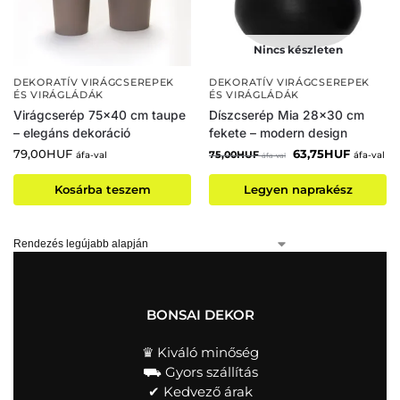
Nincs készleten
DEKORATÍV VIRÁGCSEREPEK
DEKORATÍV VIRÁGCSEREPEK
ÉS VIRÁGLÁDÁK
ÉS VIRÁGLÁDÁK
Virágcserép 75×40 cm taupe
Díszcserép Mia 28×30 cm
– elegáns dekoráció
fekete – modern design
79,00
HUF
63,75
HUF
75,00
HUF
áfa-val
áfa-val
áfa-val
Kosárba teszem
Legyen naprakész
BONSAI DEKOR
♛ Kiváló minőség
⛟ Gyors szállítás
✔︎ Kedvező árak