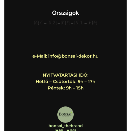
Országok
🇸🇰
–
🇨🇿
–
🇩🇪
–
🇸🇮
–
🇭🇷
e-Mail:
info@bonsai-dekor.hu
NYITVATARTÁSI IDŐ:
Hétfő – Csütörtök: 9h – 17h
Péntek: 9h – 15h
bonsai_thebrand
96
948