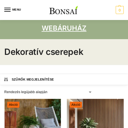
MENU
0
WEBÁRUHÁZ
Dekoratív cserepek
SZŰRŐK MEGJELENÍTÉSE
Akció
Akció