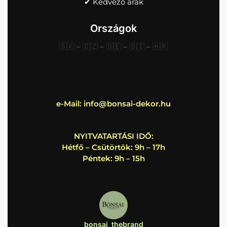
✔︎ Kedvező árak
Országok
🇸🇰
–
🇨🇿
–
🇩🇪
–
🇸🇮
–
🇭🇷
e-Mail:
info@bonsai-dekor.hu
NYITVATARTÁSI IDŐ:
Hétfő – Csütörtök: 9h – 17h
Péntek: 9h – 15h
bonsai_thebrand