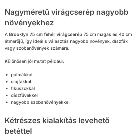
Nagyméretű virágcserép nagyobb
növényekhez
A
Brooklyn 75 cm fehér virágcserép
75 cm magas és 40 cm
átmérőjű, így ideális választás nagyobb növények, díszfák
vagy szobanövények számára.
Különösen jól mutat például:
pálmákkal
olajfákkal
fikuszokkal
díszfüvekkel
nagyobb szobanövényekkel
Kétrészes kialakítás levehető
betéttel