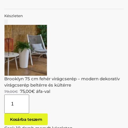
Készleten
Brooklyn 75 cm fehér virágcserép – modern dekoratív
virágcserép beltérre és kültérre
75,00
€
áfa-val
79,00
€
Kosárba teszem