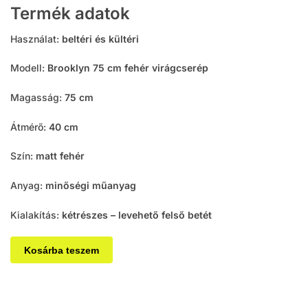
Termék adatok
Használat:
beltéri és kültéri
Modell:
Brooklyn 75 cm fehér virágcserép
Magasság:
75 cm
Átmérő:
40 cm
Szín:
matt fehér
Anyag:
minőségi műanyag
Kialakítás:
kétrészes – levehető felső betét
Kosárba teszem