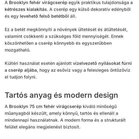
A
Brooklyn fehér virágcserép
egyik praktikus tulajdonsága a
kétrészes kialakítás
. A cserép egy külső dekoratív edényből
és egy
levehető felső betétből
áll.
Ez a betét megkönnyíti a növények ültetését és átültetését,
valamint csökkenti a szükséges föld mennyiségét. Ennek
köszönhetően a cserép könnyebb és egyszerűbben
mozgatható.
Kültéri használat esetén ajánlott
vízelvezető nyílásokat fúrni
a cserép aljába
, hogy az esővíz vagy a felesleges öntözővíz
el tudjon folyni.
Tartós anyag és modern design
A
Brooklyn 75 cm fehér virágcserép
kiváló minőségű
műanyagból készült, amely könnyű, tartós és ellenáll a
mindennapi használatnak. A modern forma és a strukturált
felület elegáns megjelenést biztosít.