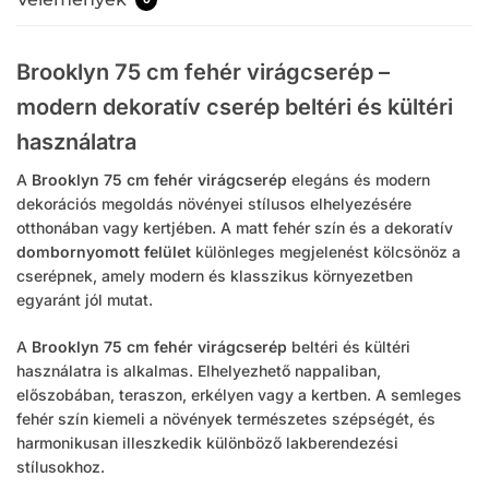
Brooklyn 75 cm fehér virágcserép –
modern dekoratív cserép beltéri és kültéri
használatra
A
Brooklyn 75 cm fehér virágcserép
elegáns és modern
dekorációs megoldás növényei stílusos elhelyezésére
otthonában vagy kertjében. A matt fehér szín és a dekoratív
dombornyomott felület
különleges megjelenést kölcsönöz a
cserépnek, amely modern és klasszikus környezetben
egyaránt jól mutat.
A
Brooklyn 75 cm fehér virágcserép
beltéri és kültéri
használatra is alkalmas. Elhelyezhető nappaliban,
előszobában, teraszon, erkélyen vagy a kertben. A semleges
fehér szín kiemeli a növények természetes szépségét, és
harmonikusan illeszkedik különböző lakberendezési
stílusokhoz.