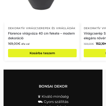
DEKORATÍV VIRÁGCSEREPEK ÉS VIRÁGLÁDÁK
DEKORATÍV VI
Florence virágváza 40 cm fekete – modern
Virágcserép Sl
dekoráció
elegáns növén
169,00
€
152,10
169,00
€
áfa-val
Kosárba teszem
BONSAI DEKOR
♛ Kiváló minőség
⛟ Gyors szállítás