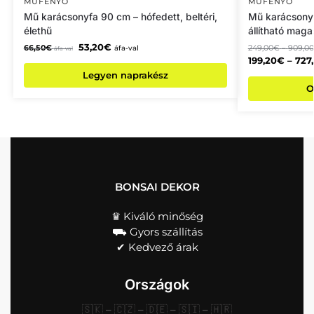
MŰFENYŐ
MŰFENYŐ
Mű karácsonyfa 90 cm – hófedett, beltéri,
Mű karácsony
élethű
állítható mag
53,20
€
66,50
€
249,00
€
–
909,00
áfa-val
áfa-val
199,20
€
–
727
Legyen naprakész
O
BONSAI DEKOR
♛ Kiváló minőség
⛟ Gyors szállítás
✔︎ Kedvező árak
Országok
🇸🇰
–
🇨🇿
–
🇩🇪
–
🇸🇮
–
🇭🇷