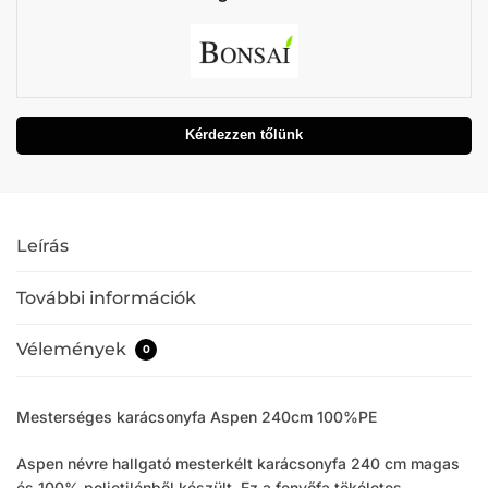
Kérdezzen tőlünk
Leírás
További információk
Vélemények
0
Mesterséges karácsonyfa Aspen 240cm 100%PE
Aspen névre hallgató mesterkélt karácsonyfa 240 cm magas
és 100% polietilénből készült. Ez a fenyőfa tökéletes