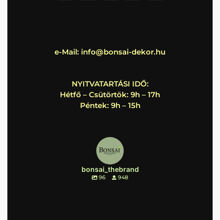
e-Mail:
info@bonsai-dekor.hu
NYITVATARTÁSI IDŐ:
Hétfő – Csütörtök: 9h – 17h
Péntek: 9h – 15h
bonsai_thebrand
96
948