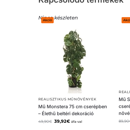
Nincs készleten
Akció
Akc
REAL
Mű S
REALISZTIKUS MŰNÖVÉNYEK
cseré
Mű Monstera 75 cm cserépben
növé
– Élethű beltéri dekoráció
39,92
€
89,90
49,90
€
áfa-val