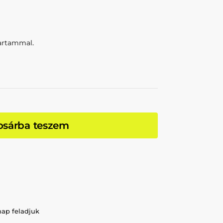
tartammal.
osárba teszem
nap feladjuk