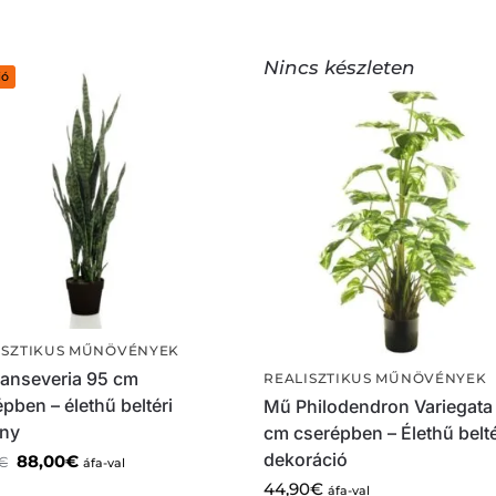
Nincs készleten
ió
ISZTIKUS MŰNÖVÉNYEK
anseveria 95 cm
REALISZTIKUS MŰNÖVÉNYEK
pben – élethű beltéri
Mű Philodendron Variegata
ny
cm cserépben – Élethű belté
dekoráció
88,00
€
€
áfa-val
44,90
€
áfa-val