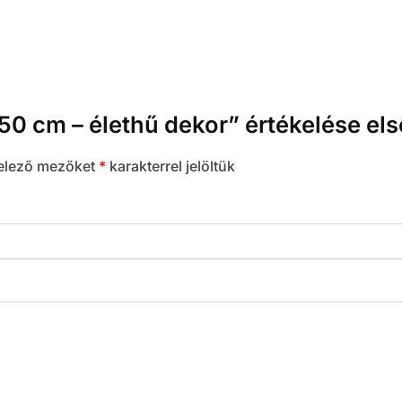
150 cm – élethű dekor” értékelése el
elező mezőket
*
karakterrel jelöltük