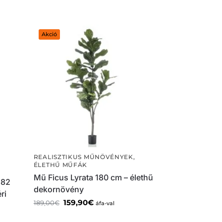
Akció
REALISZTIKUS MŰNÖVÉNYEK
,
ÉLETHŰ MŰFÁK
Mű Ficus Lyrata 180 cm – élethű
 82
dekornövény
ri
159,90
€
189,00
€
áfa-val