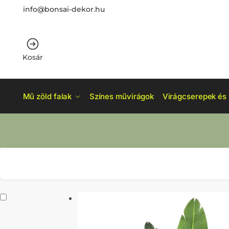
info@bonsai-dekor.hu
Kosár
Mű zöld falak
Színes művirágok
Virágcserepek és 