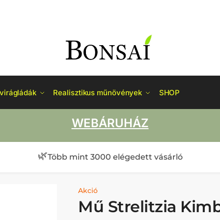
virágládák
Realisztikus műnövények
SHOP
WEBÁRUHÁZ
🌿
Több mint 3000 elégedett vásárló
Akció
Mű Strelitzia Kim