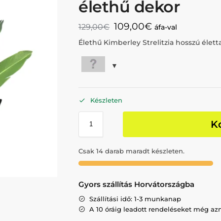
élethű dekor
109,00
€
129,00
€
áfa-val
Élethű Kimberley Strelitzia hosszú élet
Készleten
K
Csak 14 darab maradt készleten.
Gyors szállítás Horvátországba
Szállítási idő: 1-3 munkanap
A 10 óráig leadott rendeléseket még az