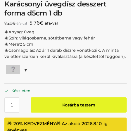
Karácsonyi üvegdísz desszert
forma d5cm 1 db
5,76
€
7,20
€
áfa-val
áfa-val
🎄Anyag: üveg
🎄Szín: világosbarna, sötétbarna vagy fehér
🎄Méret: 5 cm
🎄Csomagolás: Az ár 1 darab díszre vonatkozik. A minta
véletlenszerűen kerül kiválasztásra (a készlettől függően).
Készleten
Kosárba teszem
🎁-20% KEDVEZMÉNY🎁 Az akció 2026.8.10-ig
érvényes.