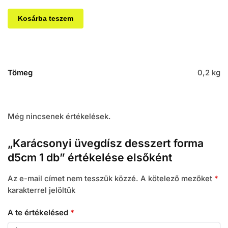
Kosárba teszem
Tömeg
0,2 kg
Még nincsenek értékelések.
„Karácsonyi üvegdísz desszert forma
d5cm 1 db” értékelése elsőként
Az e-mail címet nem tesszük közzé.
A kötelező mezőket
*
karakterrel jelöltük
A te értékelésed
*