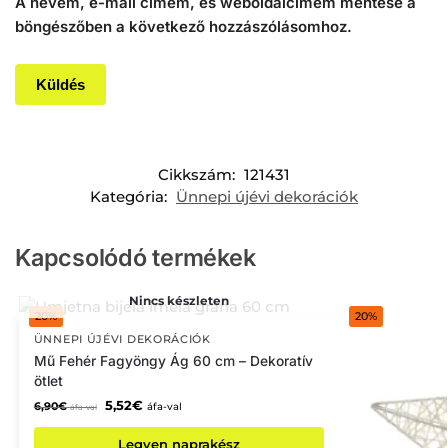
A nevem, e-mail címem, és weboldalcímem mentése a
böngészőben a következő hozzászólásomhoz.
Cikkszám:
121431
Kategória:
Ünnepi újévi dekorációk
Kapcsolódó termékek
Nincs készleten
20%
20%
ÜNNEPI ÚJÉVI DEKORÁCIÓK
Mű Fehér Fagyöngy Ág 60 cm – Dekoratív
ötlet
5,52
€
6,90
€
áfa-val
áfa-val
Legyen naprakész