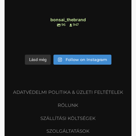
bonsai_thebrand
96
947
Follow on Instagram
Lásd még
ADATVÉDELMI POLITIKA & ÜZLETI FELTÉTELEK
RÓLUNK
SZÁLLÍTÁSI KÖLTSÉGEK
SZOLGÁLTATÁSOK