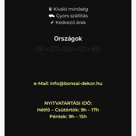
♛ Kiváló minőség
⛟ Gyors szállítás
✔︎ Kedvező árak
Országok
🇸🇰
–
🇨🇿
–
🇩🇪
–
🇸🇮
–
🇭🇷
e-Mail:
info@bonsai-dekor.hu
NYITVATARTÁSI IDŐ:
Hétfő – Csütörtök: 9h – 17h
Péntek: 9h – 15h