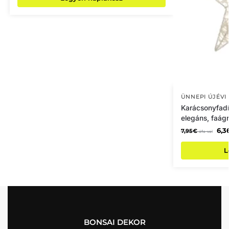
ÜNNEPI ÚJÉVI
Karácsonyfadís
elegáns, faág
6,3
7,95
€
áfa-val
L
BONSAI DEKOR