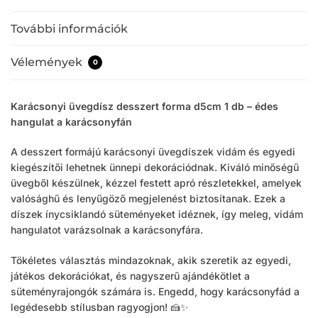
További információk
Vélemények
0
Karácsonyi üvegdísz desszert forma d5cm 1 db – édes
hangulat a karácsonyfán
A desszert formájú karácsonyi üvegdíszek vidám és egyedi
kiegészítői lehetnek ünnepi dekorációdnak. Kiváló minőségű
üvegből készülnek, kézzel festett apró részletekkel, amelyek
valósághű és lenyűgöző megjelenést biztosítanak. Ezek a
díszek ínycsiklandó süteményeket idéznek, így meleg, vidám
hangulatot varázsolnak a karácsonyfára.
Tökéletes választás mindazoknak, akik szeretik az egyedi,
játékos dekorációkat, és nagyszerű ajándékötlet a
süteményrajongók számára is. Engedd, hogy karácsonyfád a
legédesebb stílusban ragyogjon! 🍰✨